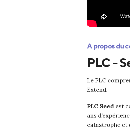
A propos du c
PLC - S
Le PLC comprend
Extend.
PLC Seed
est c
ans d’expérience
catastrophe et d