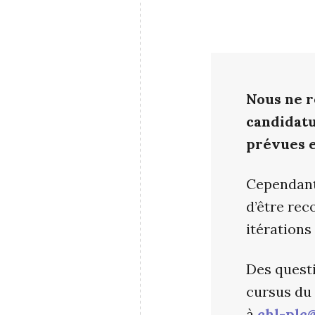
Nous ne r
candidatu
prévues e
Cependant
d’être rec
itérations
Des questi
cursus du 
à
chl-plc