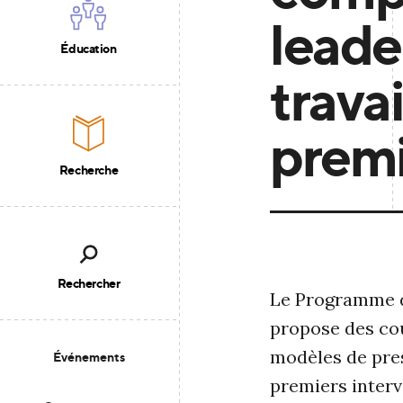
leade
Éducation
travai
premi
Recherche
Rechercher
Le Programme d
propose des cou
modèles de pres
Événements
premiers interv