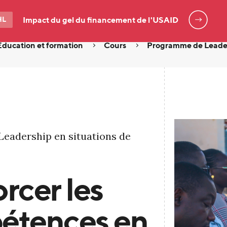
HL
Impact du gel du financement de l'USAID
Éducation et formation
Cours
Programme de Leaders
eadership en situations de
rcer les
étences en