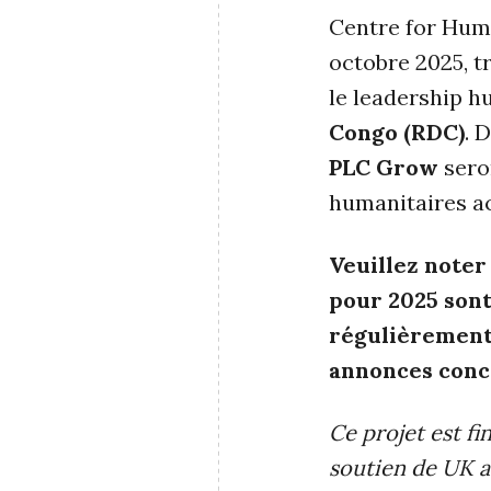
Centre for Huma
octobre 2025, t
le leadership h
Congo (RDC)
. 
PLC Grow
sero
humanitaires a
Veuillez note
pour 2025 sont
régulièrement
annonces conce
Ce projet est f
soutien de UK a