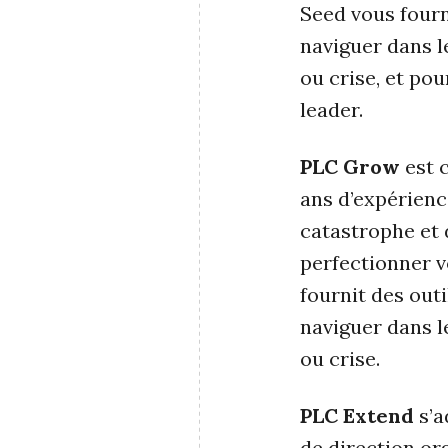
Seed vous four
naviguer dans l
ou crise, et po
leader.
PLC Grow
est c
ans d’expérience
catastrophe et
perfectionner v
fournit des out
naviguer dans l
ou crise.
PLC Extend
s’a
de direction or