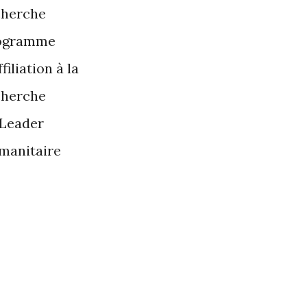
cherche
ogramme
ffiliation à la
cherche
 Leader
manitaire