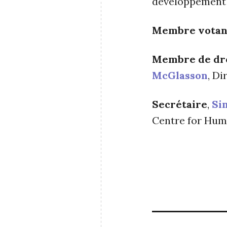
développement d
Membre votan
Membre de dr
McGlasson
, D
Secrétaire
,
Si
Centre for Hum