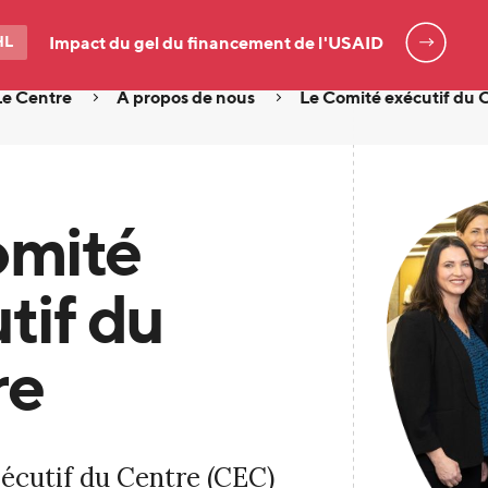
HL
Impact du gel du financement de l'USAID
Le Centre
À propos de nous
Le Comité exécutif du 
omité
tif du
re
écutif du Centre (CEC)