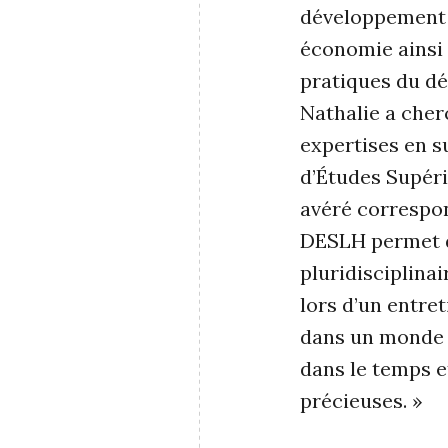
développement d
économie ainsi 
pratiques du dé
Nathalie a cher
expertises en s
d’Études Supér
avéré correspon
DESLH permet d’
pluridisciplinair
lors d’un entre
dans un monde o
dans le temps e
précieuses. »