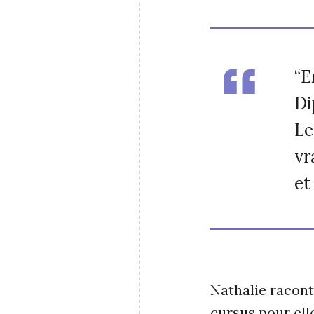
“E
Di
Le
vr
et
Nathalie racont
cursus pour ell