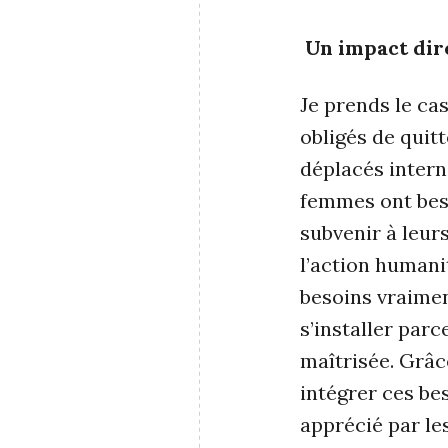
Un impact dir
Je prends le ca
obligés de quit
déplacés intern
femmes ont beso
subvenir à leur
l’action humanit
besoins vraimen
s’installer par
maîtrisée. Grâce
intégrer ces be
apprécié par l