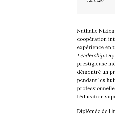
Abruzzo
Nathalie Nikiem
coopération int
expérience en t
Leadership
. Di
prestigieuse méd
démontré un pr
pendant les hu
professionnelle
l’éducation sup
Diplômée de l’i