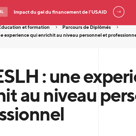
HL
Impact du gel du financement de l'USAID
Éducation et formation
Parcours de Diplômés
e experience qui enrichit au niveau personnel et professionn
SLH : une experi
hit au niveau per
ssionnel