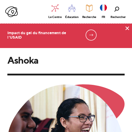
Le Centre
Éducation
Recherche
FR
Rechercher
Impact du gel du financement de
l'USAID
Accueil
Ashoka