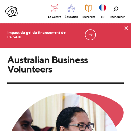
Le Centre
Éducation
Recherche
FR
Rechercher
Impact du gel du financement de
l'USAID
Accueil
Australian Business
Volunteers