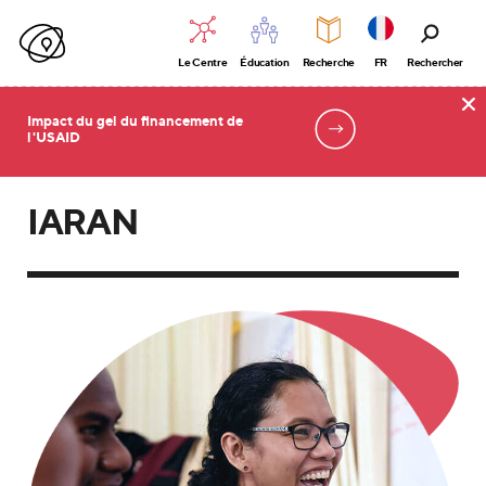
Le Centre
Éducation
Recherche
FR
Rechercher
Impact du gel du financement de
l'USAID
Accueil
IARAN