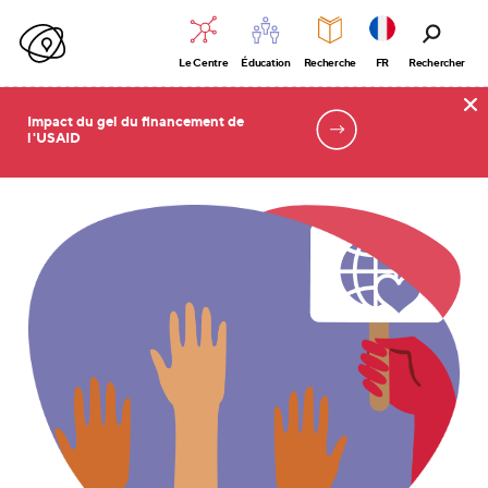
Le Centre
Éducation
Recherche
FR
Rechercher
Impact du gel du financement de
l'USAID
Accueil