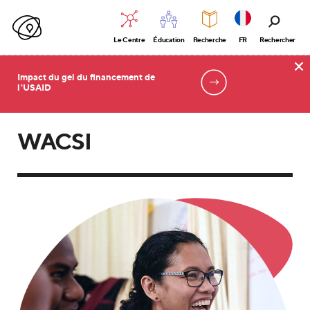
Le Centre
Éducation
Recherche
FR
Rechercher
Impact du gel du financement de
l'USAID
Accueil
WACSI